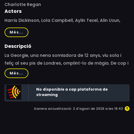
Charlotte Regan
Actors
Harris Dickinson, Lola Campbell, Aylin Tezel, Alin Uzun,
Cary Crankson, Carys Bowkett, Ambreen Razia, Ayokunle
Més...
Oyesanwo, Ayobami Oyesabwo, Ayooluwa Oyesanwo,
Freya Bell, Jessica Fostekew, Asheq Akhtar, Joshua
Descripció
Frater-Loughlin, Olivia Brady, Laura Aikman, Sam
La Georgie, una nena somiadora de 12 anys, viu sola i
Buchanan, Matt Brewer, Ayobami Oyesanwo, Aysa Uzun,
feliç al seu pis de Londres, omplint-lo de màgia. De cop i
Ezel Uzun, Tejal Rathore, Daniel Burt, Harry Sydes, Mitchell
volta, apareix el seu pare separat i l'obliga a enfrontar-
Més...
Brown, Ramison Bernardo, Sue King-Spear
se a la realitat.
No disponible a cap plataforma de
streaming
Darrera actualització: 2 d'agost de 2026 a les 19:43