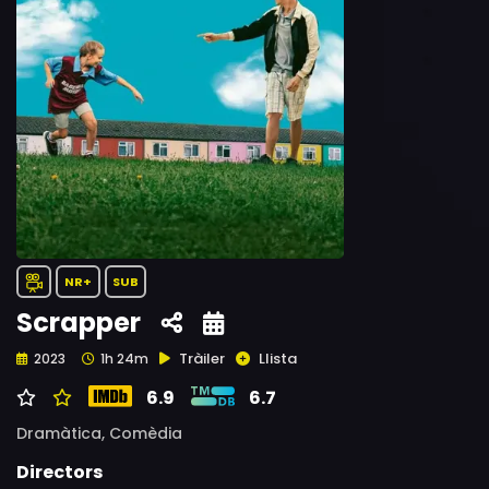
NR+
SUB
Scrapper
Tràiler
Llista
2023
1h 24m
6.9
6.7
Dramàtica,
Comèdia
Directors