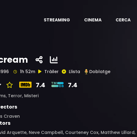
STREAMING
CINEMA
CERCA
cream
1996
1h 52m
Tràiler
Llista
Doblatge
7.4
7.4
ims,
Terror,
Misteri
rectors
s Craven
tors
id Arquette, Neve Campbell, Courteney Cox, Matthew Lillard,