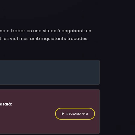
er L. Jackson, Kevin Patrick Walls, David
Tony Kilbert, C.W. Morgan, Frances Lee
Ridder, Lisa Canning, Bonnie Wood, Aurora
r, Henry Winkler, Linda Blair, Wes Craven, Lynn
rna a trobar en una situació angoixant: un
t les víctimes amb inquietants trucades
atalà:
RECLAMA-HO