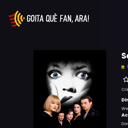
S
Cr
Di
We
Ac
Dav