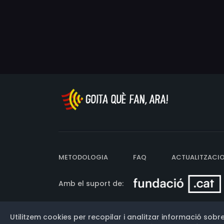
METODOLOGIA
FAQ
ACTUALITZACI
Amb el suport de:
Utilitzem cookies per recopilar i analitzar informació sobre
Versió: 3.13.0.202607011342