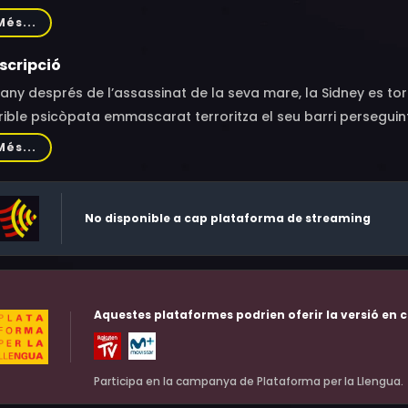
Earl Brown, Joseph Whipp, Liev Schreiber, Drew Barrymore, Rog
Més...
th, Carla Hatley, Lawrence Hecht, Lois Saunders, Lisa Beach, 
ain, Troy Bishop, Ryan Kennedy, Leonora Scelfo, Nancy Anne 
scripció
per, Kenny Kwong, Justin Sullivan, Kurtis Bedford, Angela Mille
any després de l’assassinat de la seva mare, la Sidney es to
Ree
rible psicòpata emmascarat terroritza el seu barri perseguin
efòniques.
Més...
No disponible a cap plataforma de streaming
Aquestes plataformes podrien oferir la versió en c
Participa en la campanya de Plataforma per la Llengua.