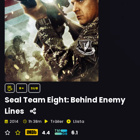
R+
SUB
Seal Team Eight: Behind Enemy
Lines
Tràiler
Llista
2014
1h 38m
4.4
6.1