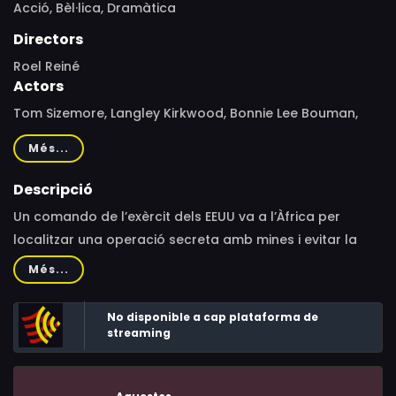
Acció,
Bèl·lica,
Dramàtica
Directors
Roel Reiné
Actors
Tom Sizemore, Langley Kirkwood, Bonnie Lee Bouman,
Leroy Gopal, Lex Shrapnel, Tanya van Graan, Warrick
Més...
Grier, Dylan Edy, Anthony Oseyemi, Darron Meyer, Aurélie
Meriel, Eugene Khumbanyiwa, Colin Moss
Descripció
Un comando de l’exèrcit dels EEUU va a l’Àfrica per
localitzar una operació secreta amb mines i evitar la
venda d’armes d’urani empobrit a terroristes
Més...
internacionals.
No disponible a cap plataforma de
streaming