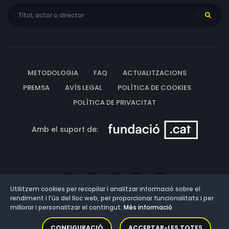
METODOLOGIA
FAQ
ACTUALITZACIONS
PREMSA
AVÍS LEGAL
POLÍTICA DE COOKIES
POLÍTICA DE PRIVACITAT
Amb el suport de:
Utilitzem cookies per recopilar i analitzar informació sobre el
rendiment i l’ús del lloc web, per proporcionar funcionalitats i per
millorar i personalitzar el contingut.
Més informació
Versió: 3.13.0.202607011342
CONFIGURACIÓ
ACCEPTAR-LES TOTES