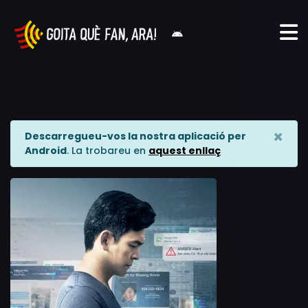
×
Descarregueu-vos la nostra aplicació per
Android
. La trobareu en
aquest enllaç