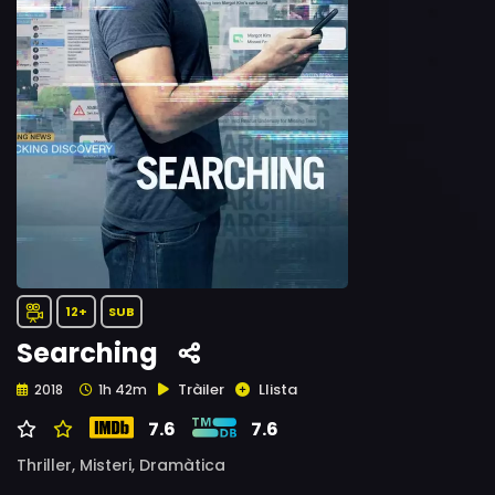
12+
SUB
Searching
Tràiler
Llista
2018
1h 42m
7.6
7.6
Thriller,
Misteri,
Dramàtica