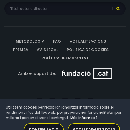
METODOLOGIA
FAQ
ACTUALITZACIONS
PREMSA
AVÍS LEGAL
POLÍTICA DE COOKIES
POLÍTICA DE PRIVACITAT
Amb el suport de:
Utilitzem cookies per recopilar i analitzar informació sobre el
rendiment i l’ús del lloc web, per proporcionar funcionalitats i per
millorar i personalitzar el contingut.
Més informació
Versió: 3.13.0.202607011342
CONFIGURACIÓ
ACCEPTAR-LES TOTES