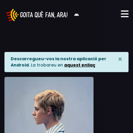
×
Descarregueu-vos la nostra aplicació per
Android
. La trobareu en
aquest enllaç