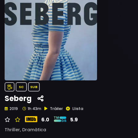
SC
SUB
Seberg
Tràiler
Llista
2019
1h 43m
6.0
5.9
Thriller,
Dramàtica