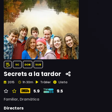
SC
DOB
SUB
Secrets a la tardor
Tràiler
Llista
2015
1h 30m
5.9
9.5
Familiar,
Dramàtica
Directors