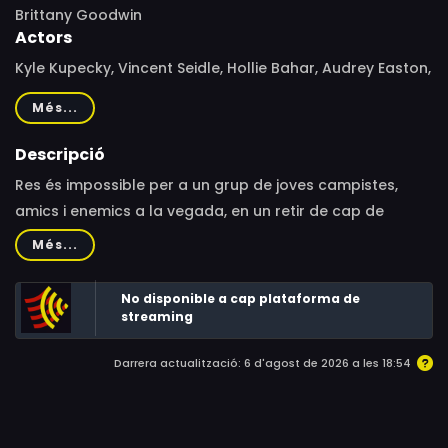
Brittany Goodwin
Actors
Kyle Kupecky, Vincent Seidle, Hollie Bahar, Audrey Easton,
Aaron Michael Johnson, Katie McCaffrey
Més...
Descripció
Res és impossible per a un grup de joves campistes,
amics i enemics a la vegada, en un retir de cap de
setmana en un bell campament de muntanya que
Més...
promet molta diversió. Però el que comença com una
emocionant aventura a la natura, es converteix en un
No disponible a cap plataforma de
problema quan un jove desapareix i la resta del grup ha
streaming
de buscar-lo. Els campistes es veuen obligats a superar
Darrera actualització: 6 d'agost de 2026 a les 18:54
les seves diferències i unir-se per reclamar el seu cap
de setmana i sortir del bosc abans que es faci fosc.