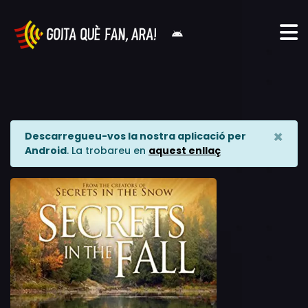
×
Descarregueu-vos la nostra aplicació per
Android
. La trobareu en
aquest enllaç