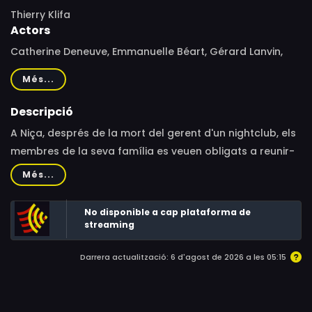
Thierry Klifa
Actors
Catherine Deneuve, Emmanuelle Béart, Gérard Lanvin,
Miou-Miou, Michaël Cohen, Géraldine Pailhas, Claude
Més...
Brasseur, Valérie Lemercier, Claire Maurier, Evelyne Buyle,
Gilles Lellouche, Éléonore Bernheim
Descripció
A Niça, després de la mort del gerent d'un nightclub, els
membres de la seva família es veuen obligats a reunir-
se malgrat que preferirien no tenir res a veure els uns
Més...
amb els altres.
No disponible a cap plataforma de
streaming
Darrera actualització: 6 d'agost de 2026 a les 05:15