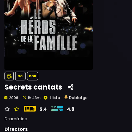
SC
DOB
Secrets cantats
Llista
Doblatge
2006
1h 43m
5.4
4.8
Dramàtica
Directors