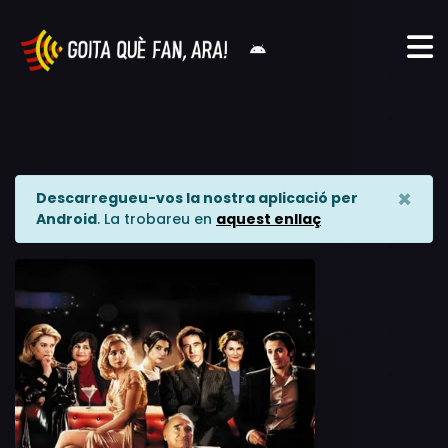
×
Descarregueu-vos la nostra aplicació per
Android
. La trobareu en
aquest enllaç