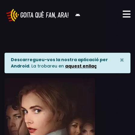
×
Descarregueu-vos la nostra aplicació per
Android
. La trobareu en
aquest enllaç