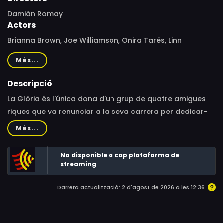
Damián Romay
Actors
Brianna Brown, Joe Williamson, Onira Tarés, Linn
Bjornland, Jonathan Riggs, Tara Conner, Brody Behr,
Més...
Sydney Hoover
Descripció
La Glòria és l'única dona d'un grup de quatre amigues
riques que va renunciar a la seva carrera per dedicar-
se a la família. Però no tot és felicitat al paradís: el seu
Més...
marit, el Phil, es mostra cada cop més distant i li exigeix
part d'uns diners heretats per solucionar els problemes
No disponible a cap plataforma de
econòmics que té la seva empresa. De mica en mica, la
streaming
Glòria comença a sospitar que el Phil l'enganya amb
Darrera actualització: 2 d'agost de 2026 a les 12:36
una de les seves amigues i que, a més, la vol assassinar
per quedar-se els diners.