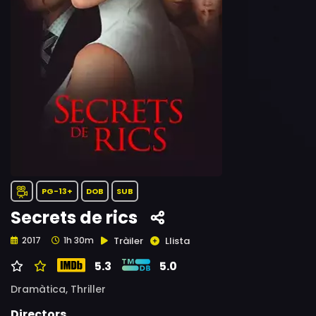
PG-13+
DOB
SUB
Secrets de rics
Tràiler
Llista
2017
1h 30m
5.3
5.0
Dramàtica,
Thriller
Directors