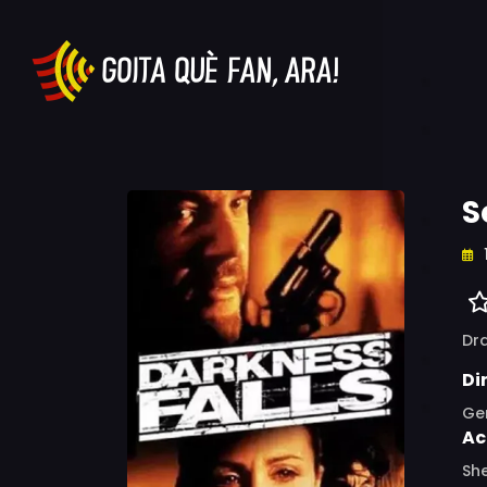
S
Dr
Di
Ger
Ac
She