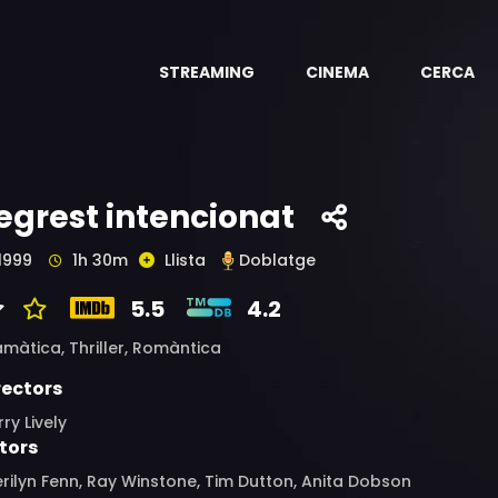
STREAMING
CINEMA
CERCA
egrest intencionat
1999
1h 30m
Llista
Doblatge
5.5
4.2
amàtica,
Thriller,
Romàntica
rectors
ry Lively
tors
rilyn Fenn, Ray Winstone, Tim Dutton, Anita Dobson