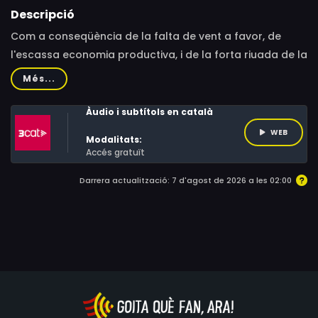
Descripció
Com a conseqüència de la falta de vent a favor, de
l'escassa economia productiva, i de la forta riuada de la
crisi financera i moral que s'emporta la prosperitat i la
Més...
salut de les famílies, molta gent es pregunta: per sobre
de les diferències, una minoria pot influir de manera
Àudio i subtítols en català
directa sobre el seu futur? El documental mostra la
WEB
Modalitats:
cohesió territorial a la recerca d'un futur en temps
Accés gratuït
incerts.
Darrera actualització: 7 d'agost de 2026 a les 02:00