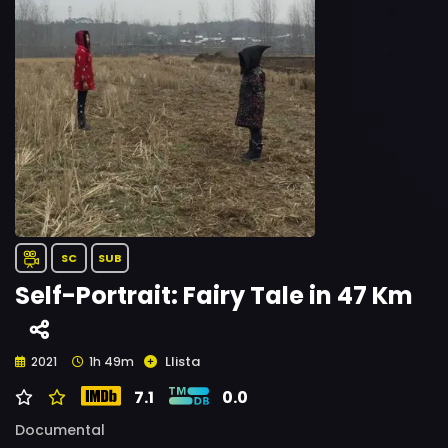
SC
SUB
Self-Portrait: Fairy Tale in 47 Km
Llista
2021
1h 49m
7.1
0.0
Documental