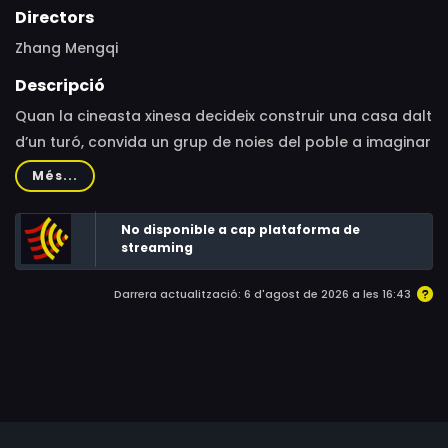
Directors
Zhang Mengqi
Descripció
Quan la cineasta xinesa decideix construir una casa dalt
d’un turó, convida un grup de noies del poble a imaginar
aquest espai i a filmar-ne el procés amb ella.
Més...
No disponible a cap plataforma de
streaming
Darrera actualització: 6 d'agost de 2026 a les 16:43