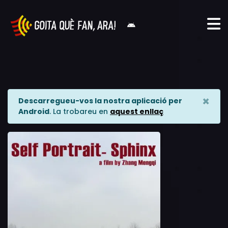
×
Descarregueu-vos la nostra aplicació per
Android
. La trobareu en
aquest enllaç