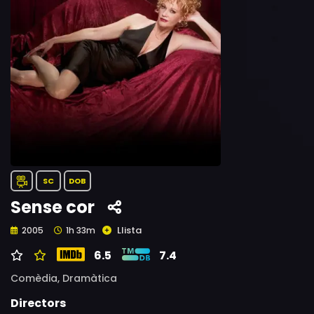
SC
DOB
Sense cor
Llista
2005
1h 33m
6.5
7.4
Comèdia,
Dramàtica
Directors