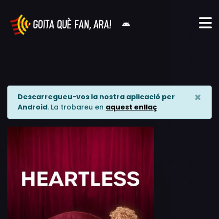
×
Descarregueu-vos la nostra aplicació per
Android
. La trobareu en
aquest enllaç