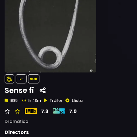
12+
SUB
Sense fi
Tràiler
Llista
1985
1h 48m
7.3
7.0
Dramàtica
Directors