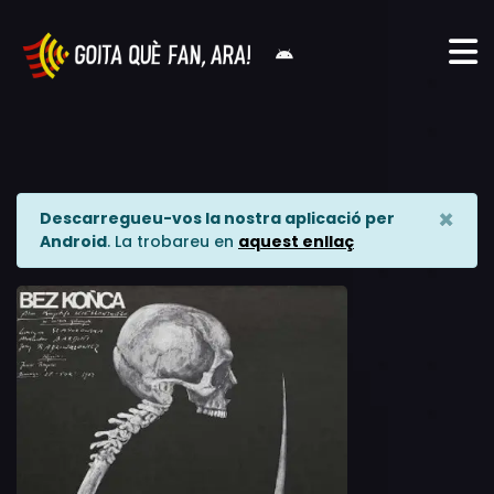
×
Descarregueu-vos la nostra aplicació per
Android
. La trobareu en
aquest enllaç