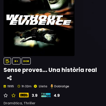
R+
DOB
Sense proves... Una història real
Llista
Doblatge
1995
1h 32m
3.9
4.9
Dramàtica,
Thriller