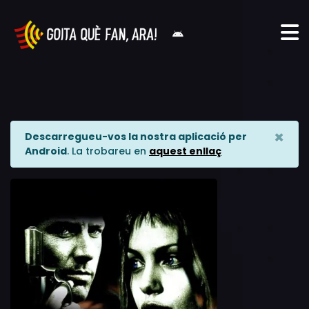
×
Descarregueu-vos la nostra aplicació per
Android
. La trobareu en
aquest enllaç