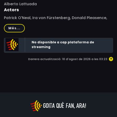
Alberto Lattuada
Actors
Patrick O'Neal, Ira von Fürstenberg, Donald Pleasence,
Henry Silva, Nicoletta Machiavelli, Howard St. John, Sorrell
Més...
Booke, Tiziano Cortini, Elisabetta Wu, Eddra Gale
No disponible a cap plataforma de
streaming
Darrera actualització: 10 d'agost de 2026 a les 03:23