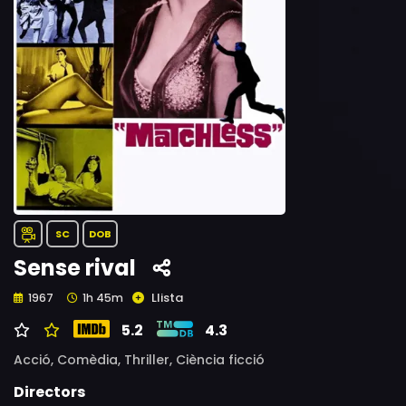
SC
DOB
Sense rival
Llista
1967
1h 45m
5.2
4.3
Acció,
Comèdia,
Thriller,
Ciència ficció
Directors