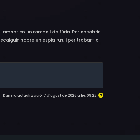
D., Michael Shillo, Nicholas Worth, Leo Geter,
id Paymer, Charles Walker, June Chandler,
 amant en un rampell de fúria. Per encobrir
recaiguin sobre un espia rus, i per trobar-lo
mesura que la investigació avança, Farrell
a ell i que la seva vida corre perill.
Darrera actualització: 7 d'agost de 2026 a les 09:22