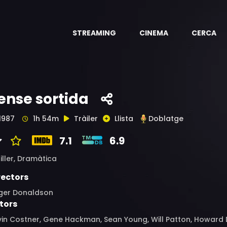
STREAMING
CINEMA
CERCA
ense sortida
1987
1h 54m
Tràiler
Llista
Doblatge
7.1
6.9
iller,
Dramàtica
rectors
ger Donaldson
tors
vin Costner, Gene Hackman, Sean Young, Will Patton, Howard 