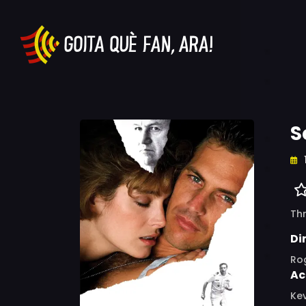
S
Thr
Di
Ro
Ac
Ke