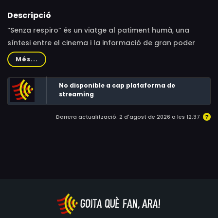
Descripció
“Senza respiro” és un viatge al patiment humà, una
síntesi entre el cinema i la informació de gran poder
emocional on l'oxigen i la seva manca, es converteixen
Més...
alternativament en vida i patiment. RAI Documentari va
recopilar, dia rere dia, les històries de dones i homes,
No disponible a cap plataforma de
metges, infermeres i pacients que van lluitar contra el
streaming
virus durant els primers mesos d'Itàlia de la pandèmia
Darrera actualització: 2 d'agost de 2026 a les 12:37
de la COVID-19.