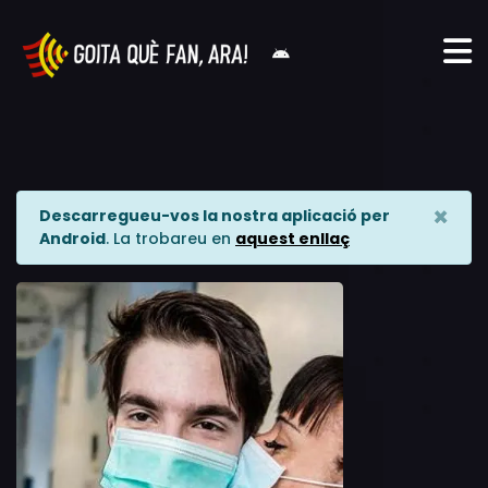
×
Descarregueu-vos la nostra aplicació per
Android
. La trobareu en
aquest enllaç