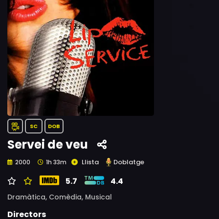
SC
DOB
Servei de veu
Llista
Doblatge
2000
1h 33m
5.7
4.4
Dramàtica,
Comèdia,
Musical
Directors