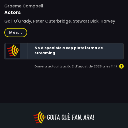
Graeme Campbell
Actors
Gail O'Grady, Peter Outerbridge, Stewart Bick, Harvey
Atkin, Richard Chevolleau, Jerry Ciccoritti, Kari Wuhrer,
Més...
Ryan Dennis, Jonathan Whittaker, Isabella Fink, Michelyn
Emelle, Ryan Stever, Garath Strachan, Karen LeBlanc
No disponible a cap plataforma de
streaming
Darrera actualització: 2 d'agost de 2026 a les 11:17