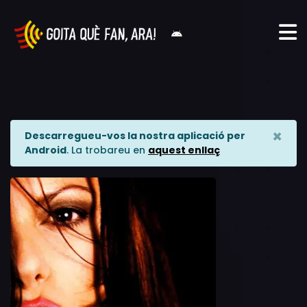
×
Descarregueu-vos la nostra aplicació per
Android
. La trobareu en
aquest enllaç