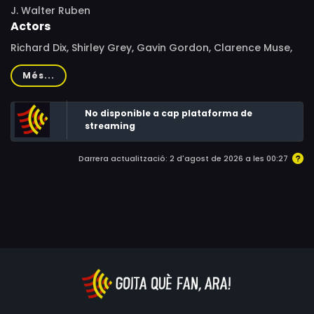
J. Walter Ruben
Actors
Richard Dix, Shirley Grey, Gavin Gordon, Clarence Muse,
William Post Jr., Frederick Burton, Nance O'Neil, Harold
Més...
Kinney, Eugene Jackson, Florence Lake, E. Alyn Warren,
Gertrude Howard
No disponible a cap plataforma de
streaming
Darrera actualització: 2 d'agost de 2026 a les 00:27