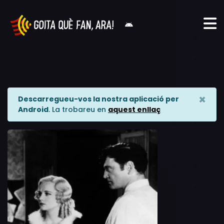
×
Descarregueu-vos la nostra aplicació per
Android
. La trobareu en
aquest enllaç