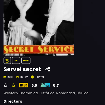
SC
DOB
Servei secret
Llista
1931
1h 8m
5.5
6.7
Western,
Dramàtica,
Històrica,
Romàntica,
Bèl·lica
Directors