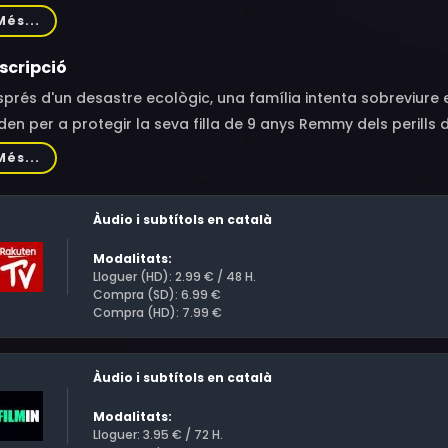
n Leeve
Més...
scripció
prés d'un desastre ecològic, una família intenta sobreviure en 
en per a protegir la seva filla de 9 anys Remmy dels perills d
dits els ataquen i aconsegueixen matar al pare. Un dels band
Més...
geix quedar-se a la casa i demostrar-los en trenta dies la seva
breviure a casa amb aquest violent estrany?
Àudio i subtítols en català
Modalitats:
Lloguer (HD): 2.99 € / 48 H.
Compra (SD): 6.99 €
Compra (HD): 7.99 €
Àudio i subtítols en català
Modalitats:
Lloguer: 3.95 € / 72 H.