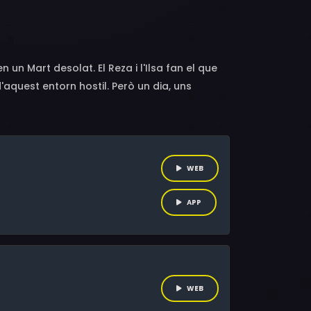
un Mart desolat. El Reza i l'Ilsa fan el que
'aquest entorn hostil. Però un dia, uns
its que aconsegueix sortir viu de l'atac,
 vàlua. Aconseguiran l'Ilsa i la seva filla
WEB
APP
WEB