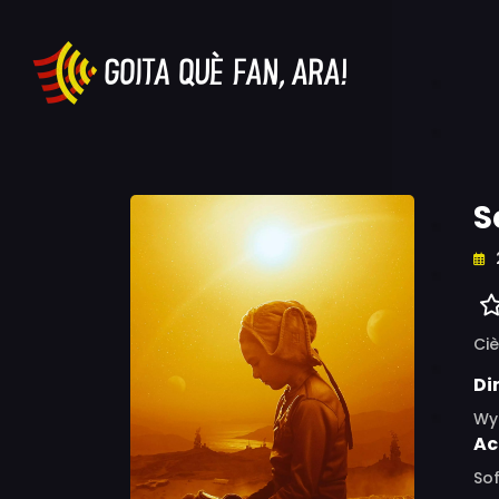
S
Ciè
Di
Wy
Ac
Sof