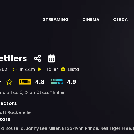
STREAMING
CINEMA
CERCA
ettlers
2021
1h 44m
Tràiler
Llista
4.8
4.9
ncia ficció,
Dramàtica,
Thriller
rectors
att Rockefeller
tors
ia Boutella, Jonny Lee Miller, Brooklynn Prince, Nell Tiger Fr