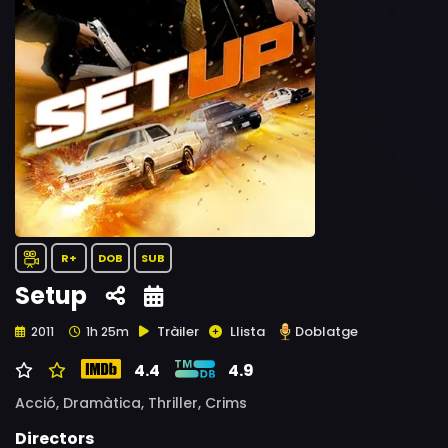
R+
DOB
SUB
Setup
Tràiler
Llista
Doblatge
2011
1h 25m
4.4
4.9
Acció,
Dramàtica,
Thriller,
Crims
Directors