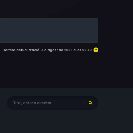
p, Karen Robinson, Gedde Watanabe, Art Malik,
Darrera actualització: 3 d'agost de 2026 a les 02:40