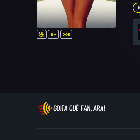
Cha
Am
R+
DOB