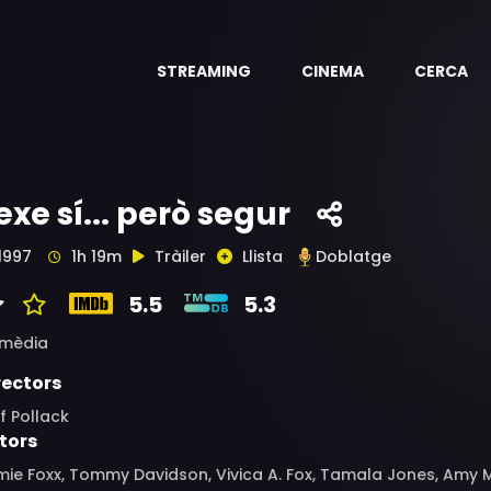
STREAMING
CINEMA
CERCA
exe sí... però segur
1997
1h 19m
Tràiler
Llista
Doblatge
5.5
5.3
mèdia
rectors
f Pollack
tors
mie Foxx, Tommy Davidson, Vivica A. Fox, Tamala Jones, Amy