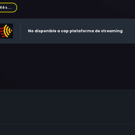
n, Ric Young, Ammie Sin, Scott LaRose, Bernie Mac, Olivia Ya
Més...
anda Tapping, David Hemblen
No disponible a cap plataforma de streaming