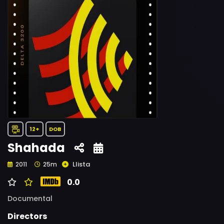
12+
DOB
Shahada
Llista
2011
25m
0.0
Documental
Directors