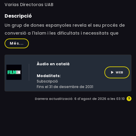
Varias Directoras UAB
Descripció
Un grup de dones espanyoles revela el seu procés de
conversió a l'Islam i les dificultats i necessitats que
comporta aquesta decisió. Endinsant-se en aquest
Més...
procés, "Shahada" proposa una reflexió sobre les
paradoxes íntimes i socials que comporten la conversió
Àudio en català
a l'Islam per a una dona occidental.
WEB
Modalitats:
Subscripció
Fins el 31 de desembre de 2031
Darrera actualització: 6 d'agost de 2026 a les 03:10