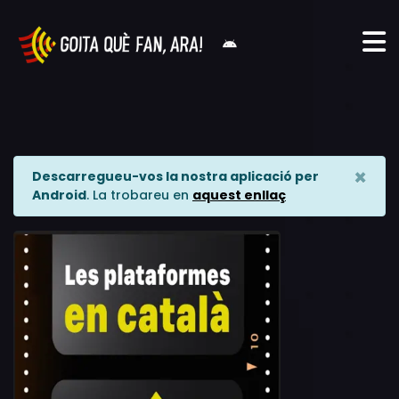
×
Descarregueu-vos la nostra aplicació per
Android
. La trobareu en
aquest enllaç