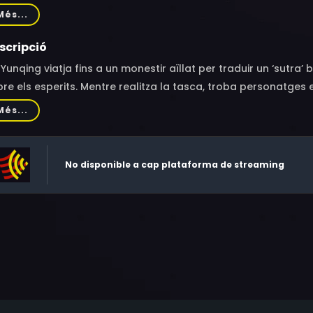
 Ming-Choi, Jeon Sook
Més...
scripció
Yunqing viatja fins a un monestir aïllat per traduir un ‘sutra’
re els esperits. Mentre realitza la tasca, troba personatges 
frontació entre les forces del bé i del mal.
Més...
No disponible a cap plataforma de streaming