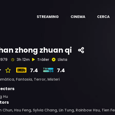
STREAMING
CINEMA
CERCA
han zhong zhuan qi
1979
3h 12m
Tràiler
Llista
7.4
7.4
amàtica,
Fantasia,
Terror,
Misteri
rectors
ng Hu
tors
h Chun, Hsu Feng, Sylvia Chang, Lin Tung, Rainbow Hsu, Tien F