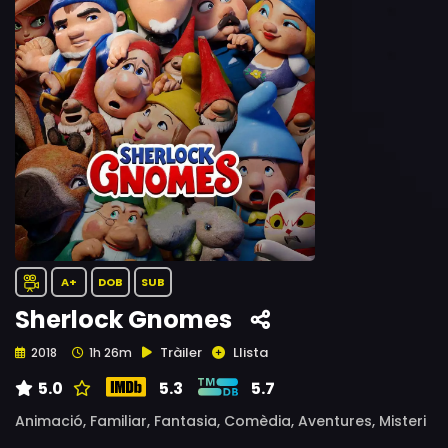
A+
DOB
SUB
Sherlock Gnomes
Tràiler
Llista
2018
1h 26m
5.0
5.3
5.7
Animació,
Familiar,
Fantasia,
Comèdia,
Aventures,
Misteri