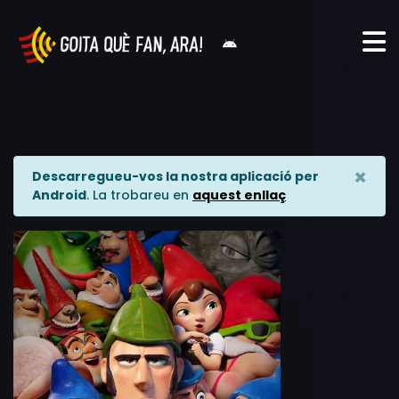
×
Descarregueu-vos la nostra aplicació per
Android
. La trobareu en
aquest enllaç