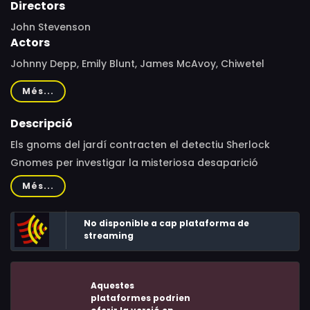
Directors
John Stevenson
Actors
Johnny Depp, Emily Blunt, James McAvoy, Chiwetel
Ejiofor, Mary J. Blige, Stephen Merchant, Michael Caine,
Més...
Dexter Fletcher, James Hong, Ashley Jensen, Matt Lucas,
Ozzy Osbourne, Maggie Smith, Julie Walters, Jamie
Descripció
Demetriou, Richard Wilson, Kelly Asbury, Gang Chi, Julio
Els gnoms del jardí contracten el detectiu Sherlock
Bonet, Rosalie Craig, Eve Webster
Gnomes per investigar la misteriosa desaparició
d’alguns ornaments del seu jardí.
Més...
No disponible a cap plataforma de
streaming
Aquestes
plataformes podrien