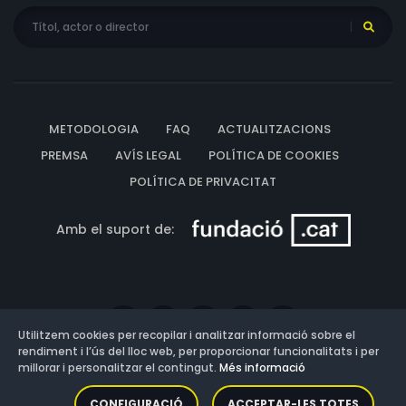
METODOLOGIA
FAQ
ACTUALITZACIONS
PREMSA
AVÍS LEGAL
POLÍTICA DE COOKIES
POLÍTICA DE PRIVACITAT
Amb el suport de:
Utilitzem cookies per recopilar i analitzar informació sobre el
rendiment i l’ús del lloc web, per proporcionar funcionalitats i per
millorar i personalitzar el contingut.
Més informació
Versió: 3.13.0.202607011342
CONFIGURACIÓ
ACCEPTAR-LES TOTES