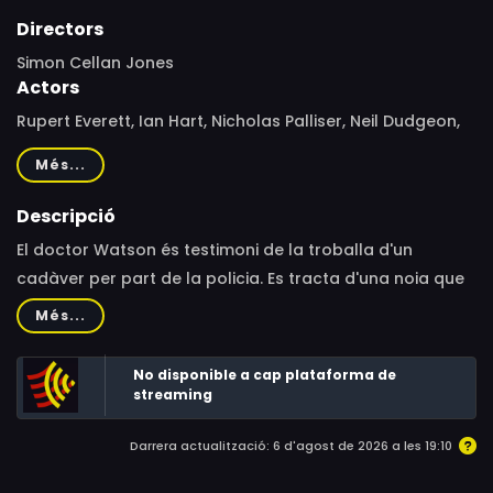
Directors
Simon Cellan Jones
Actors
Rupert Everett, Ian Hart, Nicholas Palliser, Neil Dudgeon,
Anne Carroll, Tamsin Egerton, Perdita Weeks, Michael
Més...
Fassbender, Helen McCrory, Julian Wadham, Guy Henry,
Jennifer Moule, Eleanor David, John Cunningham,
Descripció
Jonathan Hyde, Gina Beck, Rachel Hurd-Wood, Penny
El doctor Watson és testimoni de la troballa d'un
Downie, Jonathan Emmett, Stewart Bevan
cadàver per part de la policia. Es tracta d'una noia que
va ser escanyada amb una mitjana de seda. Watson
Més...
informa el seu gran amic Sherlock Holmes, que, encara
que viu gairebé retirat, decideix ocupar-se del cas; no
No disponible a cap plataforma de
obstant, l'assassí torna a actuar.
streaming
Darrera actualització: 6 d'agost de 2026 a les 19:10