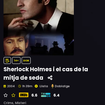
14+
DOB
Sherlock Holmes i el cas de la
mitja de seda
Llista
Doblatge
2004
1h 39m
6.6
6.4
Crims,
Misteri