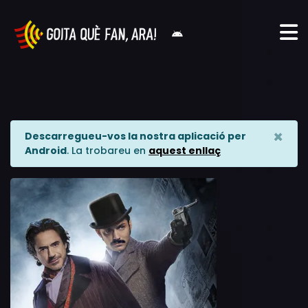
×
Descarregueu-vos la nostra aplicació per
Android
. La trobareu en
aquest enllaç