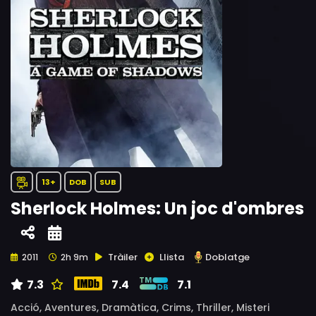
13+
DOB
SUB
Sherlock Holmes: Un joc d'ombres
Tràiler
Llista
Doblatge
2011
2h 9m
7.3
7.4
7.1
Acció,
Aventures,
Dramàtica,
Crims,
Thriller,
Misteri