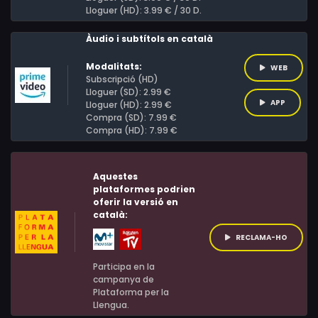
professor.
Lloguer (HD): 3.99 € / 30 D.
Chandler, Joe Egan, Clive Russell, Sala Baker
Àudio i subtítols en català
Modalitats:
WEB
Subscripció (HD)
Lloguer (SD): 2.99 €
APP
Lloguer (HD): 2.99 €
Compra (SD): 7.99 €
Compra (HD): 7.99 €
Aquestes
plataformes podrien
oferir la versió en
català:
RECLAMA-HO
Participa en la
campanya de
Plataforma per la
Llengua.