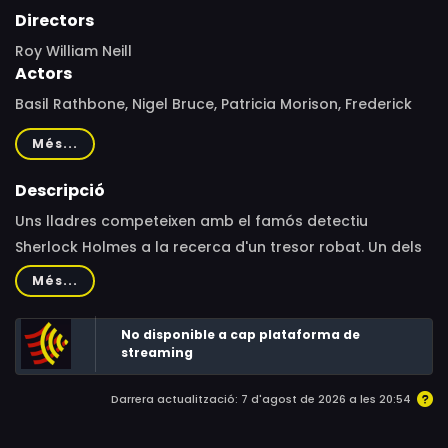
Directors
Roy William Neill
Actors
Basil Rathbone, Nigel Bruce, Patricia Morison, Frederick
Worlock, Harry Cording, Carl Harbord, Holmes Herbert,
Més...
Edmund Breon, Patricia Cameron, Mary Gordon, Ian
Wolfe, Leyland Hodgson, Marjorie Bennett, William H.
Descripció
O'Brien, Frank Baker, Sally Shepherd, Wallace Scott, Jack
Uns lladres competeixen amb el famós detectiu
Curtis, Cyril Delevanti, Charlie Hall, Olaf Hytten, Frank
Sherlock Holmes a la recerca d'un tresor robat. Un dels
Mills, Lillian Bronson, Bobby Hale, Alexander Pollard
autors del crim, que és a la presó, sap que el tresor està
Més...
amagat en tres caixes de música que van ser
subhastades abans que els seus companys poguessin
No disponible a cap plataforma de
apoderar-se'n. Holmes i Watson emprendran una
streaming
vertiginosa carrera per trobar-les.
Darrera actualització: 7 d'agost de 2026 a les 20:54