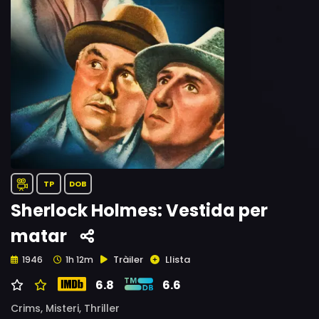
TP
DOB
Sherlock Holmes: Vestida per
matar
Tràiler
Llista
1946
1h 12m
6.8
6.6
Crims,
Misteri,
Thriller