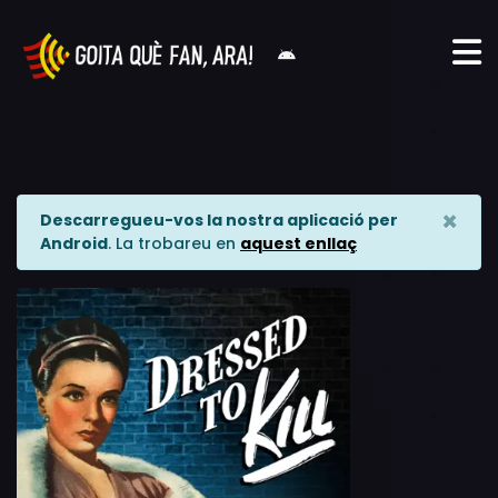
×
Descarregueu-vos la nostra aplicació per
Android
. La trobareu en
aquest enllaç