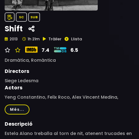
SC
SUB
Shift
Tràiler
Llista
2013
1h 21m
7.4
6.5
Dramàtica,
Romàntica
Directors
Siege Ledesma
Actors
Yeng Constantino, Felix Roco, Alex Vincent Medina,
Matthew Valeña, Thyszen Estrada, Vanessa Marquez,
Més...
Veronica Peralejo, Claudia Enriquez, Raymond Rinoza,
Benjamin Gonzales Tolentino, Seven Malaga, Sophia
Descripció
Eduarte, Hannah Nagrampa, Kevin Villanueva, Joyce
Estela Alano treballa al torn de nit, atenent trucades en
Agacer, Theo Chua, RJ Saycon, Juan Miguel Severo,