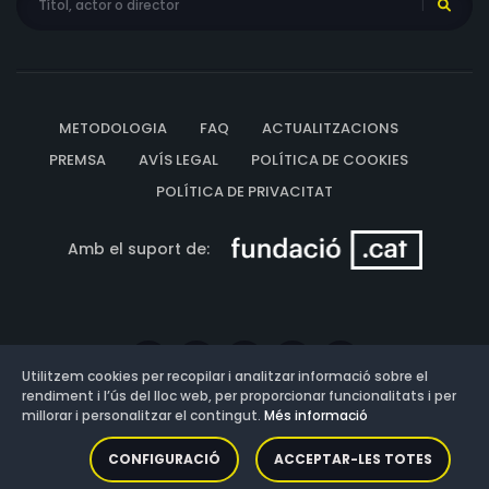
METODOLOGIA
FAQ
ACTUALITZACIONS
PREMSA
AVÍS LEGAL
POLÍTICA DE COOKIES
POLÍTICA DE PRIVACITAT
Amb el suport de:
Utilitzem cookies per recopilar i analitzar informació sobre el
rendiment i l’ús del lloc web, per proporcionar funcionalitats i per
millorar i personalitzar el contingut.
Més informació
Versió: 3.13.0.202607011342
CONFIGURACIÓ
ACCEPTAR-LES TOTES