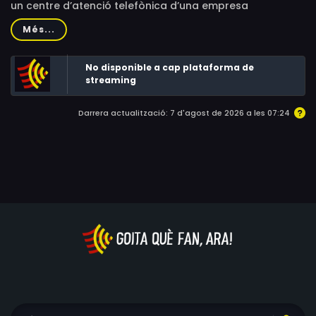
un centre d’atenció telefònica d’una empresa
Ramon Grutas, Marvin Luig, Chris Perris, Fred Dabu, Alex
internacional. Els seus pares són de viatge i ella viu amb
Més...
Webb, Siege Ledesma
la seva germana petita.
No disponible a cap plataforma de
streaming
Darrera actualització: 7 d'agost de 2026 a les 07:24