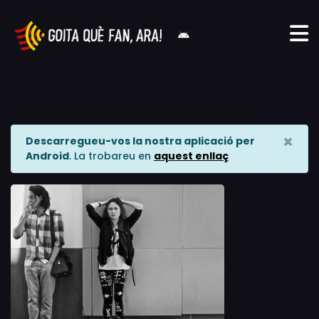
×
Descarregueu-vos la nostra aplicació per
Android
. La trobareu en
aquest enllaç