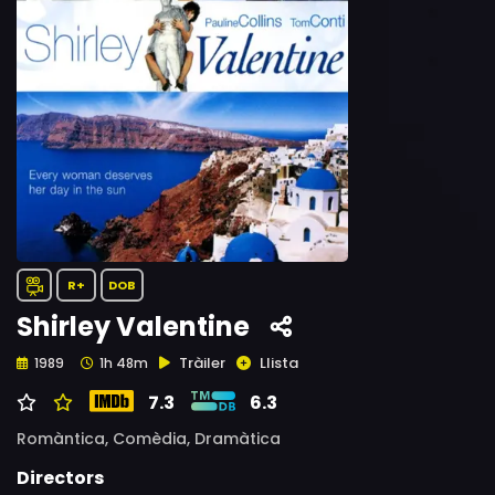
R+
DOB
Shirley Valentine
Tràiler
Llista
1989
1h 48m
7.3
6.3
Romàntica,
Comèdia,
Dramàtica
Directors