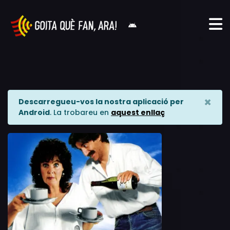
×
Descarregueu-vos la nostra aplicació per
Android
. La trobareu en
aquest enllaç