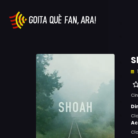
S
Ci
Di
Cl
Ac
Cla