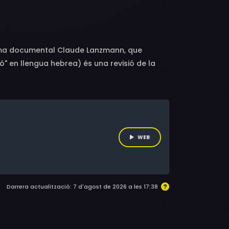
Vrba, Raul Hilberg, Hanna Zaïdl, Jan Piwonski,
law Borowi, Henrik Gawkowski, Franz Suchomel,
helsohn, Moshe Mordo, Armando Aaron, Walter
imha Rotem, Francine Kaufmann, Barbara
inema documental Claude Lanzmann, que
ó" en llengua hebrea) és una revisió de la
imonis, tots aquells que van viure l'horror i
at que no pot caure en l'oblit.
WEB
Darrera actualització: 7 d'agost de 2026 a les 17:38