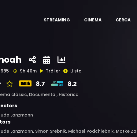
STREAMING
CINEMA
CERCA
hoah
1985
9h 40m
Tràiler
Llista
8.7
8.2
nema clàssic,
Documental,
Històrica
rectors
aude Lanzmann
tors
ude Lanzmann, Simon Srebnik, Michael Podchlebnik, Motke Zai