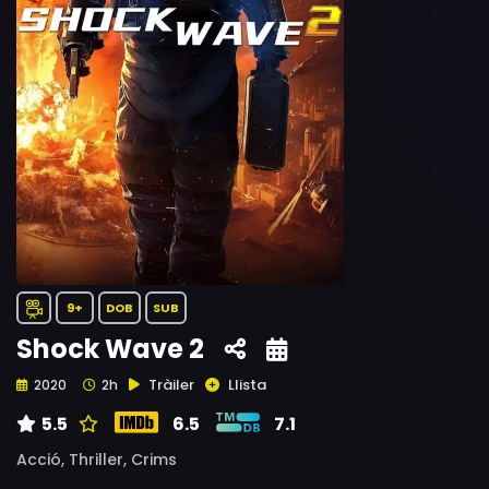
9+
DOB
SUB
Shock Wave 2
Tràiler
Llista
2020
2h
5.5
6.5
7.1
Acció,
Thriller,
Crims