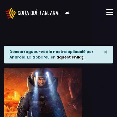
×
Descarregueu-vos la nostra aplicació per
Android
. La trobareu en
aquest enllaç