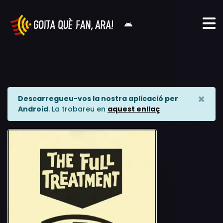
×
Descarregueu-vos la nostra aplicació per
Android
. La trobareu en
aquest enllaç