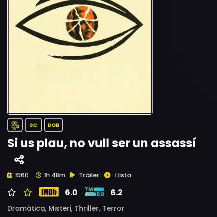
SC
DOB
Si us plau, no vull ser un assassí
Tràiler
Llista
1960
1h 48m
6.0
6.2
Dramàtica,
Misteri,
Thriller,
Terror