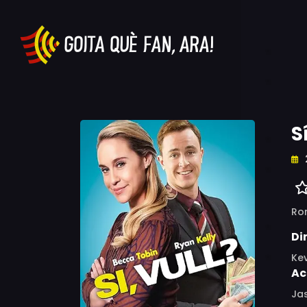
S
Ro
Di
Ke
Ac
Jas