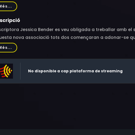
rte, Kara Royster, Jack Coleman, Nicholle Tom, Jessica Vilchi
Més...
dres Perez-Molina
scripció
scriptora Jessica Bender es veu obligada a treballar amb el se
uesta nova associació tots dos començaran a adonar-se que 
agi apagat del tot.
Més...
No disponible a cap plataforma de streaming