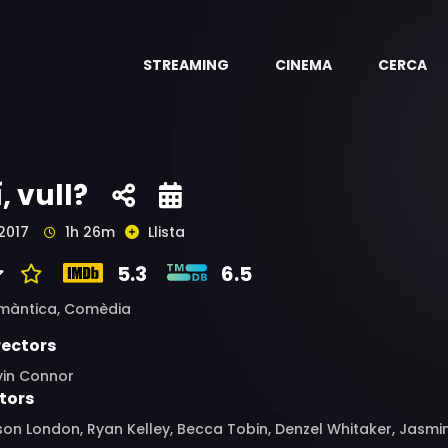
STREAMING
CINEMA
CERCA
í, vull?
2017
1h 26m
Llista
5.3
6.5
màntica,
Comèdia
rectors
vin Connor
tors
on London, Ryan Kelley, Becca Tobin, Denzel Whitaker, Jasm