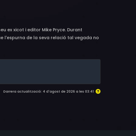
s, Blake Cooper Griffin, Afsheen Olyaie,
u ex xicot i editor Mike Pryce. Durant
l'espurna de la seva relació tal vegada no
Darrera actualització: 4 d'agost de 2026 a les 03:41