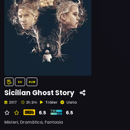
SC
SUB
Sicilian Ghost Story
Tràiler
Llista
2017
2h 2m
6.5
6.5
Misteri,
Dramàtica,
Fantasia