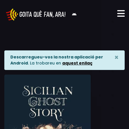
×
Descarregueu-vos la nostra aplicació per
Android
. La trobareu en
aquest enllaç