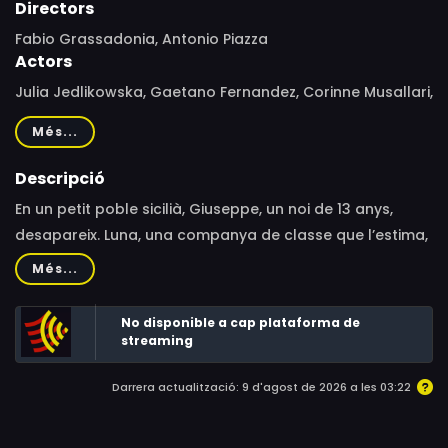
Directors
Fabio Grassadonia, Antonio Piazza
Actors
Julia Jedlikowska, Gaetano Fernandez, Corinne Musallari,
Andrea Falzone, Federico Finocchiaro, Lorenzo Curcio,
Més...
Vincenzo Amato, Sabine Timoteo, Filippo Luna,
Baldassare Tre Re, Rosario Terranova, Gabriele Falsetta,
Descripció
Vincenzo Crivello, Dino Santoro, Antonio Prester
En un petit poble sicilià, Giuseppe, un noi de 13 anys,
desapareix. Luna, una companya de classe que l’estima,
es nega a acceptar-ne la desaparició. Es rebel·larà
Més...
contra el silenci i la complicitat que l'envolten i baixarà
al món fosc que se'l va emportar i l'entrada del qual és
No disponible a cap plataforma de
un llac misteriós.
streaming
Darrera actualització: 9 d'agost de 2026 a les 03:22