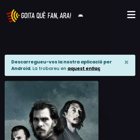
×
Descarregueu-vos la nostra aplicació per
Android
. La trobareu en
aquest enllaç