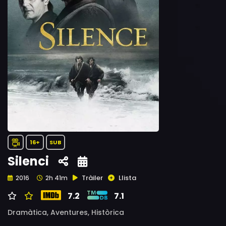
16+
SUB
Silenci
Tràiler
Llista
2016
2h 41m
7.2
7.1
Dramàtica,
Aventures,
Històrica