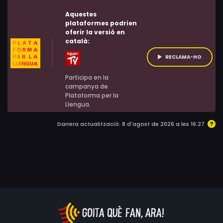
Shunya Tajima, Ryuki Kitaoka, Hiroki Noguchi, Katsuo
Aquestes
Nakamura, Yoshihiro Takayama, Shoji Miyata, Noriwo
plataformes podrien
Mitsuda, Ayumu Saito, Béla Baptiste, Asuka Kurosawa,
oferir la versió en
català:
Motokatsu Suzuki, Yasushi Takada, Ten Miyazawa
RECLAMA-HO
Participa en la
campanya de
Plataforma per la
Llengua.
Darrera actualització: 8 d'agost de 2026 a les 16:27