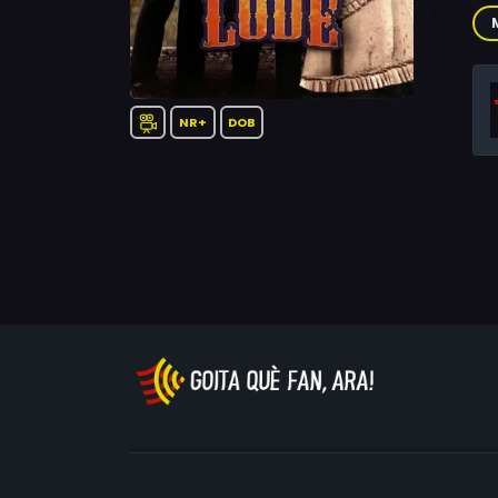
Car
Byr
NR+
DOB