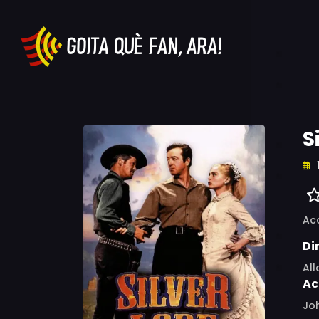
S
Ac
Di
Al
Ac
Joh