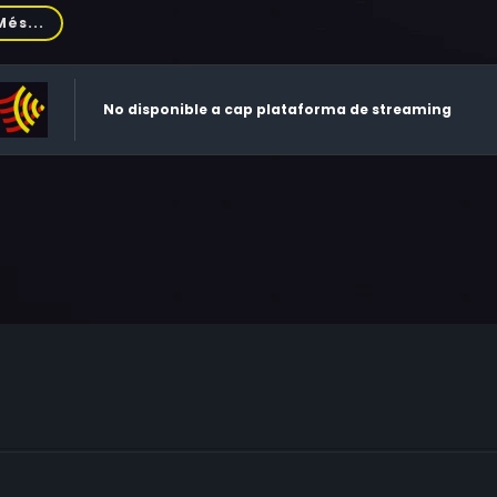
ey, Jr., Alan Hale Jr., Stuart Whitman, Frank Sully, Morris An
Més...
on Foulger, Myron Healey
No disponible a cap plataforma de streaming