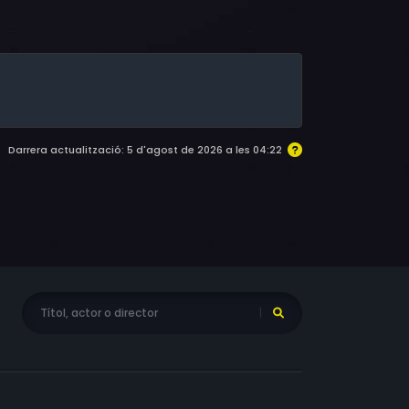
krum, Hugh Sanders, Florence Auer, Roy Gordon,
Darrera actualització: 5 d'agost de 2026 a les 04:22