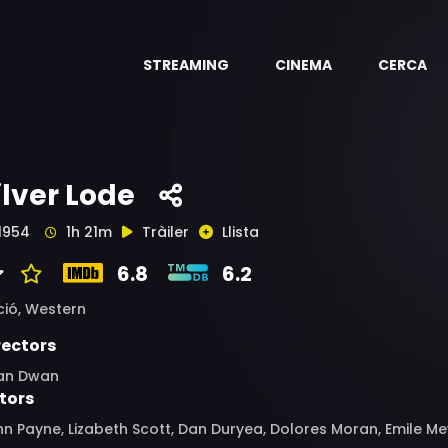
STREAMING
CINEMA
CERCA
ilver Lode
1954
1h 21m
Tràiler
Llista
6.8
6.2
ció,
Western
rectors
lan Dwan
tors
n Payne, Lizabeth Scott, Dan Duryea, Dolores Moran, Emile M