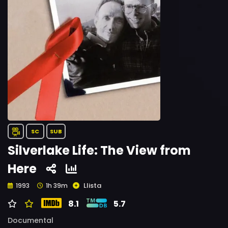
SC
SUB
Silverlake Life: The View from
Here
Llista
1993
1h 39m
8.1
5.7
Documental