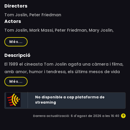
Directors
Tom Joslin, Peter Friedman
Actors
Tom Joslin, Mark Massi, Peter Friedman, Mary Joslin,
Charles Joslin, Bo Huston, Elaine Mayes, Liane Bonin, Lois
Més...
Black Hill, Ronald O. Gillentine, JP Christy, M.M. Van
Benschoten O.M.D., Whitey Joslin, Sue Joslin, David Joslin,
Descripció
Elisabeth Joslin, Judy Linn, Dino Koutsolioutsos, Sharon
El 1989 el cineasta Tom Joslin agafa una càmera i filma,
Tanenbaum, Matrisha Person, David P. Sheldon, Marilyn
amb amor, humor i tendresa, els últims mesos de vida
Rubin, R. Wilbur Melbye M.D., Maricar Crawley, Christina
quotidiana amb la seva parella després que tots dos
Més...
Gill, Anne Margaret Hall
fossin diagnosticats de sida. Després de la mort del
mateix Joslin, un amic de la parella, Peter Friedman, crea
No disponible a cap plataforma de
un diari fílmic a partir de les cintes VHS.
streaming
Darrera actualització: 6 d'agost de 2026 a les 16:40