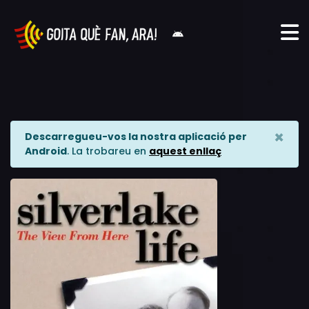
×
Descarregueu-vos la nostra aplicació per
Android
. La trobareu en
aquest enllaç