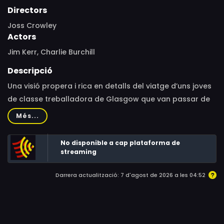
Directors
Joss Crowley
Actors
Jim Kerr, Charlie Burchill
Descripció
Una visió propera i rica en detalls del viatge d’uns joves
de classe treballadora de Glasgow que van passar de
ser una emergent banda ‘new romantic’ a esdevenir
Més...
icones del rock d’estadi. Als 80, Simple Minds competia
amb U2, protagonitzava els macroconcerts benèfics
No disponible a cap plataforma de
Live Aid i arrasava amb “Don’t You (Forget About Me)”,
streaming
de la BSO de “The Breakfast Club”.
Darrera actualització: 7 d'agost de 2026 a les 04:52