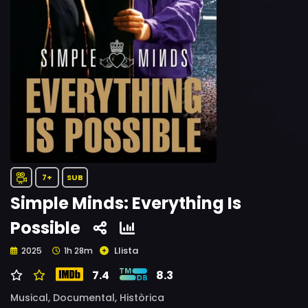
7+
SUB
Simple Minds: Everything Is
Possible
Llista
2025
1h 28m
7.4
8.3
Musical,
Documental,
Històrica