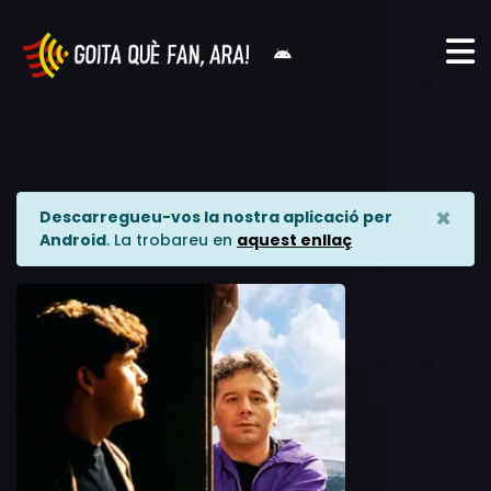
×
Descarregueu-vos la nostra aplicació per
Android
. La trobareu en
aquest enllaç