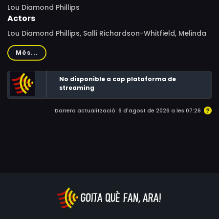
Lou Diamond Phillips
Actors
Lou Diamond Phillips, Salli Richardson-Whitfield, Melinda
Dillon, Lise Cutter, Bill Allen, Apesanahkwat, John Dye,
Més...
Gary Farmer, Ralph Waite, Tantoo Cardinal, Michael
Corbett, Ronny Quintanar Jr., Jim Great Elk Waters,
No disponible a cap plataforma de
Adam Roarke, Joseph Marcell, Earl Boen, Van B. Poole,
streaming
Erik Stabenau, Cody Eagleboy, Seth Dillon, Shanti Kahn,
Ericka Bryce
Darrera actualització: 6 d'agost de 2026 a les 07:26