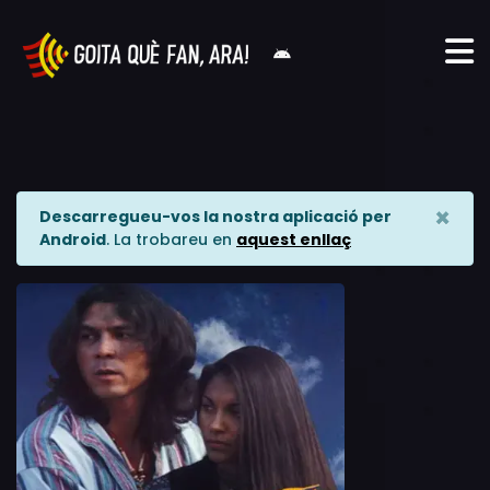
×
Descarregueu-vos la nostra aplicació per
Android
. La trobareu en
aquest enllaç