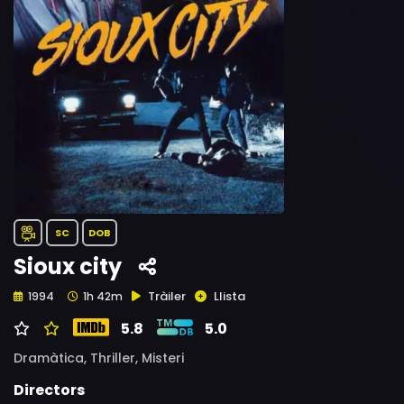
SC
DOB
Sioux city
Tràiler
Llista
1994
1h 42m
5.8
5.0
Dramàtica,
Thriller,
Misteri
Directors