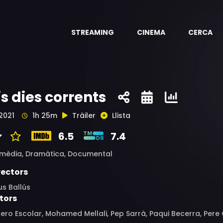
STREAMING
CINEMA
CERCA
is dies corrents
2021
1h 25m
Tràiler
Llista
6.5
7.4
mèdia,
Dramàtica,
Documental
rectors
s Ballús
tors
ero Escolar, Mohamed Mellali, Pep Sarrà, Paqui Becerra, Pere C