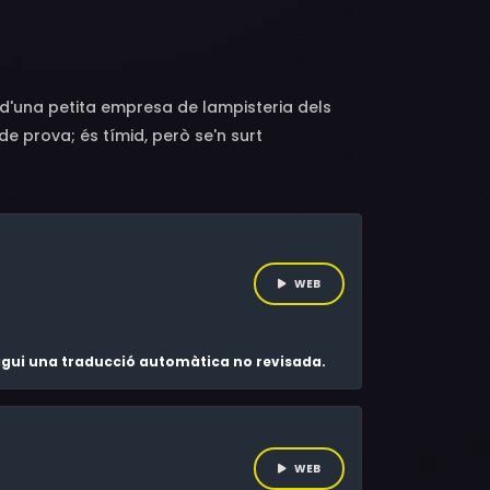
arra Puig
s d'una petita empresa de lampisteria dels
e prova; és tímid, però se'n surt
l Pep, que està a punt de jubilar-se. Però en
o està preparat i dubta que els clients
s per fer que algú canviï, que superi els
r sí que són prou per descobrir que hem
WEB
 sigui una traducció automàtica no revisada.
WEB