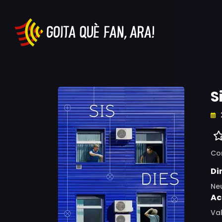
S
Co
Di
Neu
Ac
Val