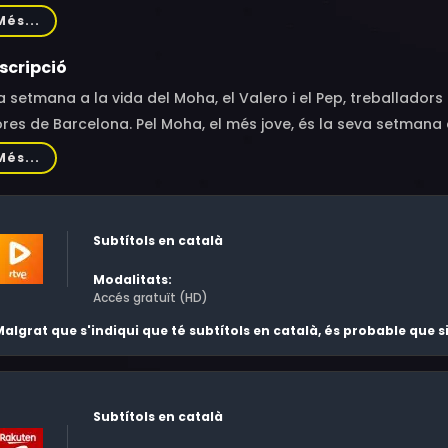
ma Rue Puigoriol, Oriol Cervera, Alessia Bofarull, Judith Vizc
Més...
scripció
 setmana a la vida del Moha, el Valero i el Pep, treballador
res de Barcelona. Pel Moha, el més jove, és la seva setmana d
prenentment bé amb els clients. El Moha haurà de substituir e
Més...
ero no veu gens clar que en Pep es jubili; creu que el Moha n
eptin un treballador marroquí. Potser sis dies són massa poc
judicis. Potser és poc temps per fer un nou amic. Però potse
Subtítols en català
prendre a conviure.
Modalitats:
Accés gratuït (HD)
algrat que s'indiqui que té subtítols en català, és probable que
Subtítols en català