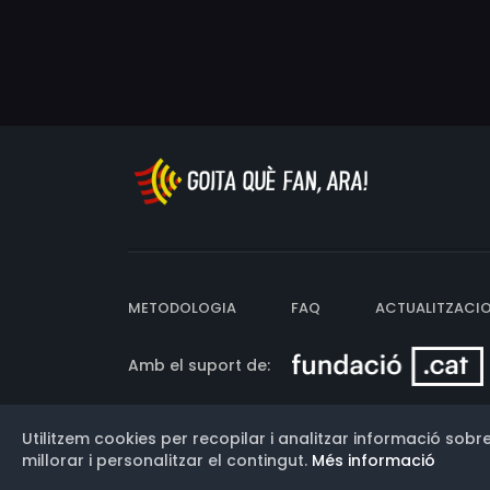
METODOLOGIA
FAQ
ACTUALITZACI
Amb el suport de:
Utilitzem cookies per recopilar i analitzar informació sobre
Versió: 3.13.0.202607011342
millorar i personalitzar el contingut.
Més informació