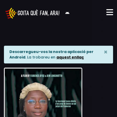
×
Descarregueu-vos la nostra aplicació per
Android
. La trobareu en
aquest enllaç