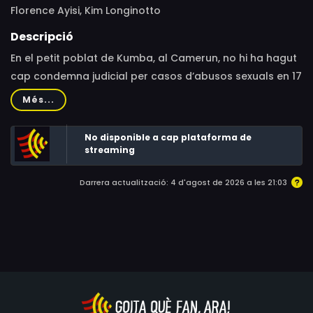
Florence Ayisi, Kim Longinotto
Descripció
En el petit poblat de Kumba, al Camerun, no hi ha hagut
cap condemna judicial per casos d’abusos sexuals en 17
anys. Vera Ngassa i Beatrice Ntuba ajuden dones que
Més...
han patit abusos malgrat les pressions que reben per a
silenciar-ho.
No disponible a cap plataforma de
streaming
Darrera actualització: 4 d'agost de 2026 a les 21:03