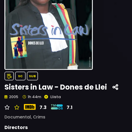
SC
SUB
Sisters in Law - Dones de Llei
Llista
2005
1h 44m
7.3
7.1
Documental,
Crims
Directors