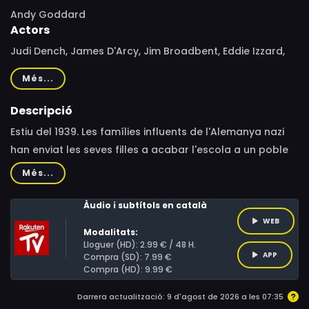
Andy Goddard
Actors
Judi Dench, James D'Arcy, Jim Broadbent, Eddie Izzard,
Carla Juri, David Schofield, Kevin Eldon, Nigel Lindsay,
Més...
Maria Dragus, Franziska Brandmeier, Bianca Nawrath,
Celyn Jones, Tijan Marei, Andrew Byron, Rupert Holliday-
Descripció
Evans, Luisa-Céline Gaffron, Daria Wolf, Toby Hadoke,
Estiu del 1939. Les famílies influents de l'Alemanya nazi
Joe Bone, Richard Elfyn, Finty Williams, Nicola Kelleher,
han enviat les seves filles a acabar l'escola a un poble
Tamika Thomas, Suzy Eddie Izzard
costaner d'Anglaterra perquè aprenguin l'idioma i siguin
Més...
ambaixadores del nacionalsocialisme en el futur. Un
professor que veu el que passarà intenta donar
Àudio i subtítols en català
l'alarma, però les autoritats creuen que el problema és
WEB
Modalitats:
ell.
Lloguer (HD): 2.99 € / 48 H.
APP
Compra (SD): 7.99 €
Compra (HD): 9.99 €
Darrera actualització: 9 d'agost de 2026 a les 07:35