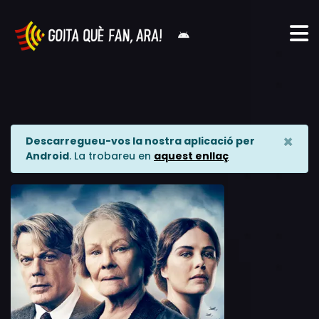
×
Descarregueu-vos la nostra aplicació per
Android
. La trobareu en
aquest enllaç