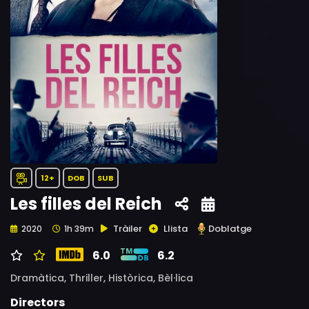
12+
DOB
SUB
Les filles del Reich
Tràiler
Llista
Doblatge
2020
1h 39m
6.0
6.2
Dramàtica,
Thriller,
Històrica,
Bèl·lica
Directors