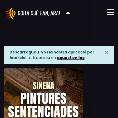
×
Descarregueu-vos la nostra aplicació per
Android
. La trobareu en
aquest enllaç