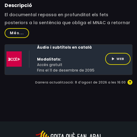
Descripció
El documental repassa en profunditat els fets
posteriors a la sentència que obliga el MNAC a retornar
les pintures de Sixena i dona veu a restauradors,
Més...
polítics, advocats, periodistes i veïns. A més, s'endinsa
en la tràgica història dels murals, la participació de
Àudio i subtítols en català
l'església, la politització dels fets i les proves admeses o
Modalitats:
WEB
rebutjades durant els judicis.
Accés gratuït
Fins el 11 de desembre de 2095
Darrera actualització: 8 d'agost de 2026 a les 16:00