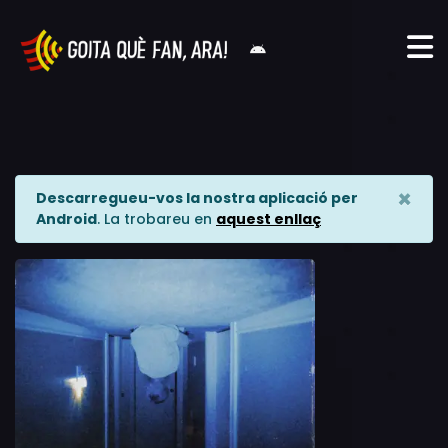
×
Descarregueu-vos la nostra aplicació per
Android
. La trobareu en
aquest enllaç