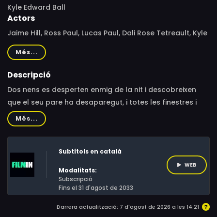
Kyle Edward Ball
Actors
Jaime Hill, Ross Paul, Lucas Paul, Dali Rose Tetreault, Kyle
Edward Ball
Més...
Descripció
Dos nens es desperten enmig de la nit i descobreixen
que el seu pare ha desaparegut, i totes les finestres i
portes de casa seva han desaparegut.
Més...
Subtítols en català
WEB
Modalitats:
Subscripció
Fins el 31 d'agost de 2033
Darrera actualització: 7 d'agost de 2026 a les 14:21