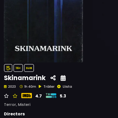
16+
SUB
Skinamarink
Tràiler
Llista
2023
1h 40m
4.7
5.3
Terror,
Misteri
Directors