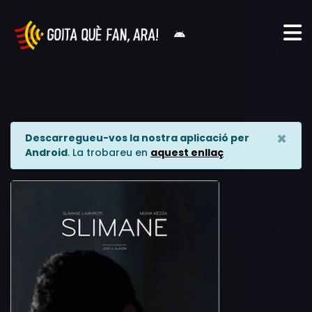
×
Descarregueu-vos la nostra aplicació per
Android
. La trobareu en
aquest enllaç