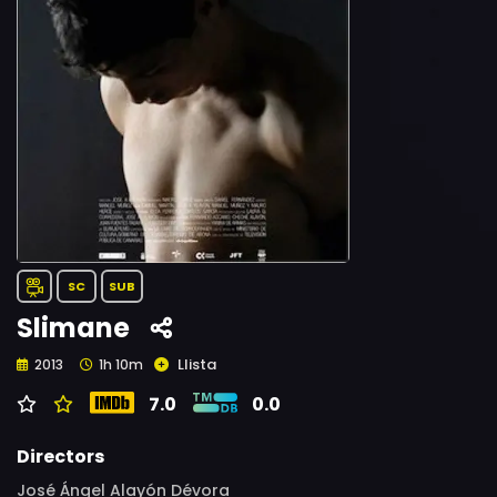
SC
SUB
Slimane
Llista
2013
1h 10m
7.0
0.0
Directors
José Ángel Alayón Dévora