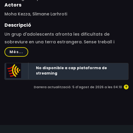
Actors
Moha Kezza, Slimane Larhroti
Descripció
Un grup d'adolescents afronta les dificultats de
sobreviure en una terra estrangera. Sense treball i
residència estable, Slimane i Moha recorren
Més...
constantment als seus amics. Però un fet desafortunat
els posarà a prova.
No disponible a cap plataforma de
streaming
Darrera actualització: 5 d'agost de 2026 a les 04:10