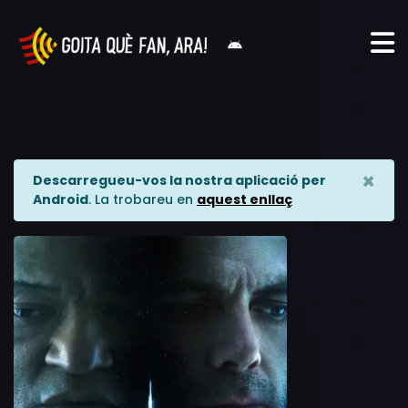
×
Descarregueu-vos la nostra aplicació per
Android
. La trobareu en
aquest enllaç