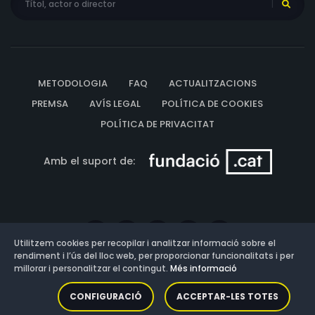
METODOLOGIA
FAQ
ACTUALITZACIONS
PREMSA
AVÍS LEGAL
POLÍTICA DE COOKIES
POLÍTICA DE PRIVACITAT
Amb el suport de:
Utilitzem cookies per recopilar i analitzar informació sobre el
rendiment i l’ús del lloc web, per proporcionar funcionalitats i per
millorar i personalitzar el contingut.
Més informació
Versió: 3.13.0.202607011342
CONFIGURACIÓ
ACCEPTAR-LES TOTES