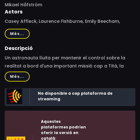
Mikael Håfström
Actors
Casey Affleck, Laurence Fishburne, Emily Beecham,
Tomer Capone, David Morrissey, Charlotta Lövgren, Mark
Més...
Ebulue, Nikolett Barabas, Harry Szovik
Descripció
Un astronauta lluita per mantenir el control sobre la
realitat a bord d'una important missió cap a Tità, la
lluna de Saturn. En l'àmbit profund de l'univers, una
Més...
tripulació de tres homes avança cap a la vora del
nostre sistema solar, una missió que és l'única
No disponible a cap plataforma de
esperança de la humanitat per resoldre una terrible crisi
streaming
energètica.
Aquestes
plataformes podrien
oferir la versió en
català: