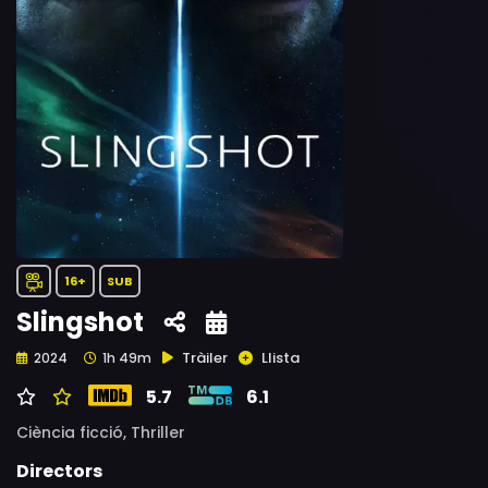
16+
SUB
Slingshot
Tràiler
Llista
2024
1h 49m
5.7
6.1
Ciència ficció,
Thriller
Directors