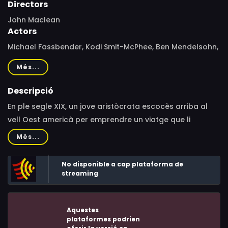
Directors
John Maclean
Actors
Michael Fassbender, Kodi Smit-McPhee, Ben Mendelsohn,
Caren Pistorius, Rory McCann, Eddie Campbell, Brooke
Més...
Williams, Alex Macqueen, Kalani Queypo, Madeleine Sami,
Tawanda Manyimo, David T. Lim, Jeffrey Thomas, Hayden
Descripció
Frost, Michael Whalley, Brian Sergent, Edwin Wright, Ken
En ple segle XIX, un jove aristòcrata escocès arriba al
Blackburn, Karl Willetts, Stuart Martin, Stuart Bowman,
vell Oest americà per emprendre un viatge que li
Andy McPhee, Andrew Robertt, Aaron McGregor, Kieran
permeti reunir-se amb la dona que estima. En el camí es
Més...
Charnock
creua amb un misteriós i trampós malfactor que
s'ofereix a acompanyar-lo en la seva aventura.
No disponible a cap plataforma de
streaming
Aquestes
plataformes podrien