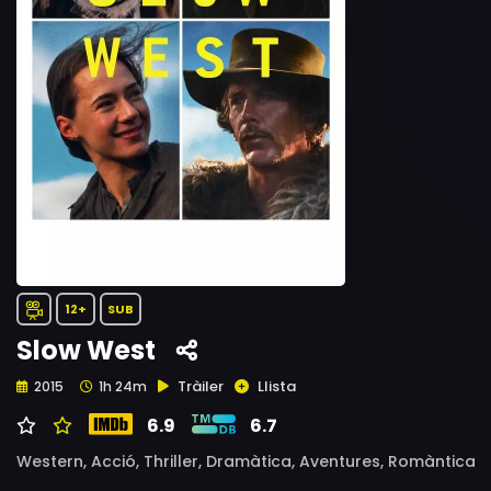
12+
SUB
Slow West
Tràiler
Llista
2015
1h 24m
6.9
6.7
Western,
Acció,
Thriller,
Dramàtica,
Aventures,
Romàntica