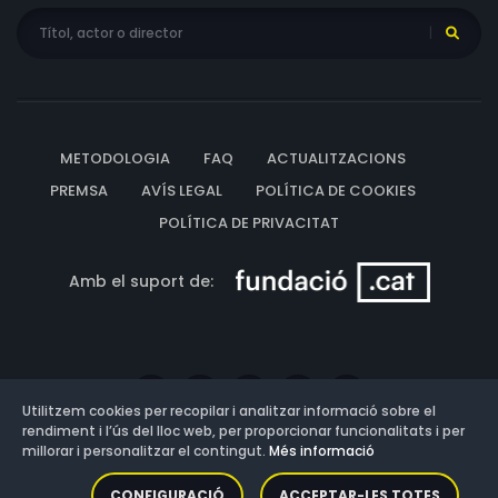
METODOLOGIA
FAQ
ACTUALITZACIONS
PREMSA
AVÍS LEGAL
POLÍTICA DE COOKIES
POLÍTICA DE PRIVACITAT
Amb el suport de:
Utilitzem cookies per recopilar i analitzar informació sobre el
rendiment i l’ús del lloc web, per proporcionar funcionalitats i per
millorar i personalitzar el contingut.
Més informació
Versió: 3.13.0.202607011342
CONFIGURACIÓ
ACCEPTAR-LES TOTES