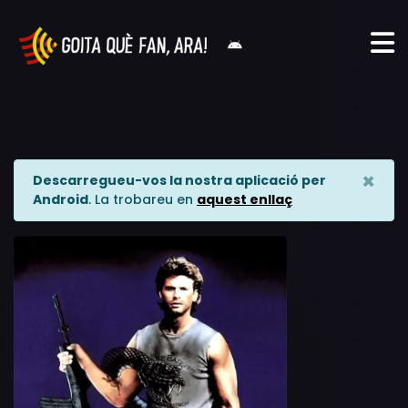
×
Descarregueu-vos la nostra aplicació per
Android
. La trobareu en
aquest enllaç