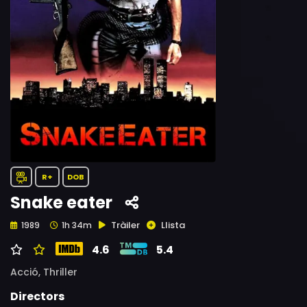
R+
DOB
Snake eater
Tràiler
Llista
1989
1h 34m
4.6
5.4
Acció,
Thriller
Directors