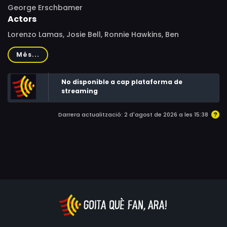
George Erschbamer
Actors
Lorenzo Lamas, Josie Bell, Ronnie Hawkins, Ben
DiGregorio, Ron Palillo, Mowava Pryor, Sandra Brown, Rick
Més...
Collins, Michael Ballew
No disponible a cap plataforma de
streaming
Darrera actualització: 2 d'agost de 2026 a les 15:38