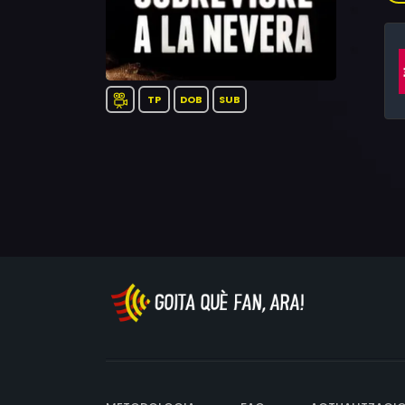
ref
Pac
TP
DOB
SUB