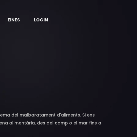
EINES
LOGIN
blema del malbaratament d'aliments. Si ens
na alimentària, des del camp o el mar fins a
la fredor de les estadístiques, la xifra fa