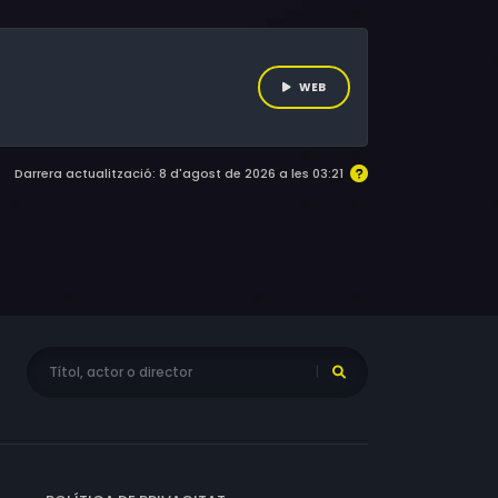
ar malbaratat per any, segons el càlcul de
ones més especialitzades en aquest tema.
WEB
Darrera actualització: 8 d'agost de 2026 a les 03:21