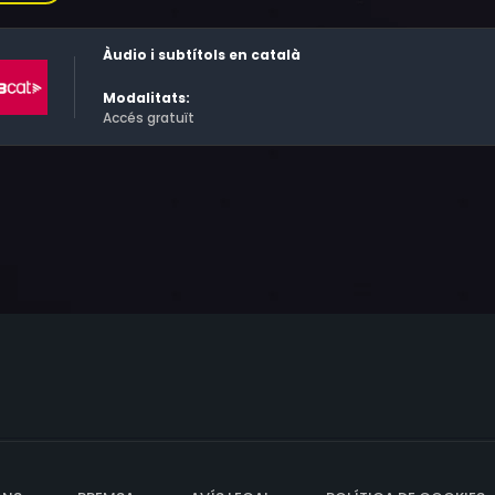
lexionar: a cada català li correspondrien 100 quilos de menj
o Muñoz, tècnic de Medi Ambient de la UAB, una de les pers
Àudio i subtítols en català
Modalitats:
Accés gratuït